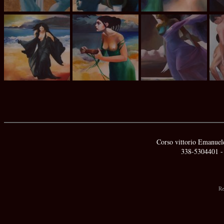
Corso vittorio Emanuele
338-5304401 -
Re
x